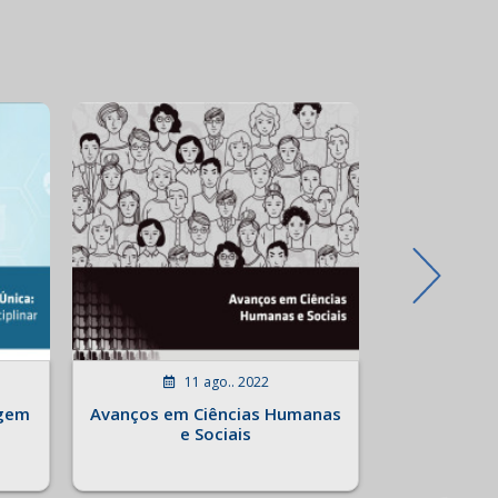
11 ago.. 2022
0
agem
Avanços em Ciências Humanas
Índice de S
e Sociais
D