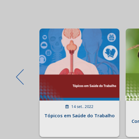
 2022
14 set.. 2022
 - A global
Tópicos em Saúde do Trabalho
is, teaching,
Con
ent