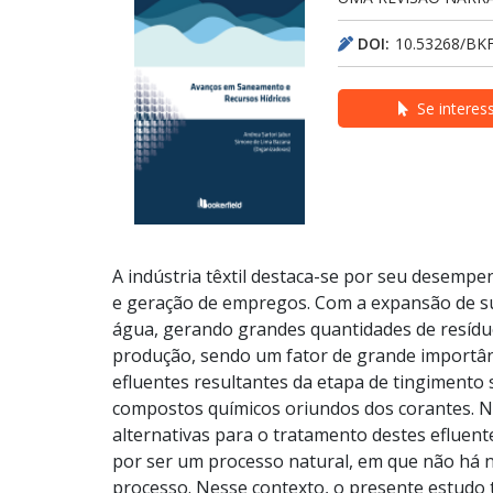
DOI:
10.53268/BK
Se interes
A indústria têxtil destaca-se por seu desemp
e geração de empregos. Com a expansão de sua
água, gerando grandes quantidades de resíduo
produção, sendo um fator de grande importânc
efluentes resultantes da etapa de tingimento 
compostos químicos oriundos dos corantes. Ne
alternativas para o tratamento destes efluen
por ser um processo natural, em que não há n
processo. Nesse contexto, o presente estudo t