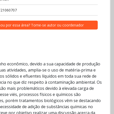
F21060707
sou por essa área? Torne-se autor ou coordenador
enho econômico, devido a sua capacidade de produção
s atividades, amplia-se o uso de matéria-prima e
s sólidos e efluentes líquidos em toda sua rede de
ia no que diz respeito à contaminação ambiental. Os
são mais problemáticos devido à elevada carga de
sse viés, processos físicos e químicos são
tes, porém tratamentos biológicos vêm se destacando
ecessidade de adição de substâncias químicas no
eve por objetivo realizar uma discussão acerca da