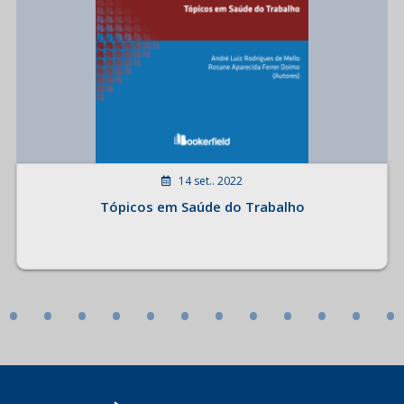
14 set.. 2022
Tópicos em Saúde do Trabalho
•
•
•
•
•
•
•
•
•
•
•
•