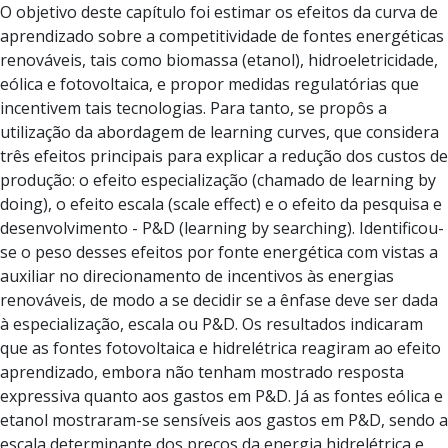
O objetivo deste capítulo foi estimar os efeitos da curva de
aprendizado sobre a competitividade de fontes energéticas
renováveis, tais como biomassa (etanol), hidroeletricidade,
eólica e fotovoltaica, e propor medidas regulatórias que
incentivem tais tecnologias. Para tanto, se propôs a
utilização da abordagem de learning curves, que considera
três efeitos principais para explicar a redução dos custos de
produção: o efeito especialização (chamado de learning by
doing), o efeito escala (scale effect) e o efeito da pesquisa e
desenvolvimento - P&D (learning by searching). Identificou-
se o peso desses efeitos por fonte energética com vistas a
auxiliar no direcionamento de incentivos às energias
renováveis, de modo a se decidir se a ênfase deve ser dada
à especialização, escala ou P&D. Os resultados indicaram
que as fontes fotovoltaica e hidrelétrica reagiram ao efeito
aprendizado, embora não tenham mostrado resposta
expressiva quanto aos gastos em P&D. Já as fontes eólica e
etanol mostraram-se sensíveis aos gastos em P&D, sendo a
escala determinante dos preços da energia hidrelétrica e