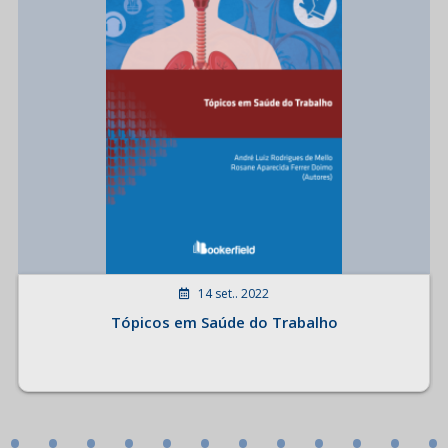
14 set.. 2022
Tópicos em Saúde do Trabalho
•
•
•
•
•
•
•
•
•
•
•
•