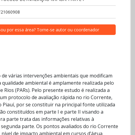
F21060908
sou por essa área? Torne-se autor ou coordenador
o de várias intervenções ambientais que modificam
da qualidade ambiental é amplamente realizada pelo
 Rios (PARs). Pelo presente estudo é realizada a
um protocolo de avaliação rápida no rio Corrente,
Piauí, por se constituir na principal fonte utilizada
o constituídos em parte I e parte II visando a
a parte trata das informações relativas à
 segunda parte. Os pontos avaliados do rio Corrente
o nível de impacto ambiental em cursos d’água