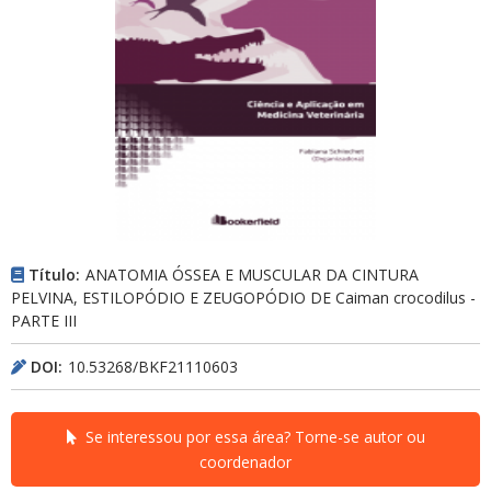
Título:
ANATOMIA ÓSSEA E MUSCULAR DA CINTURA
PELVINA, ESTILOPÓDIO E ZEUGOPÓDIO DE Caiman crocodilus -
PARTE III
DOI:
10.53268/BKF21110603
Se interessou por essa área? Torne-se autor ou
coordenador