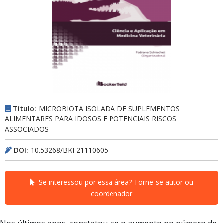
Título:
MICROBIOTA ISOLADA DE SUPLEMENTOS
ALIMENTARES PARA IDOSOS E POTENCIAIS RISCOS
ASSOCIADOS
DOI:
10.53268/BKF21110605
Se interessou por essa área? Torne-se autor ou
coordenador
Nos últimos anos, constatou-se o aumento no número de