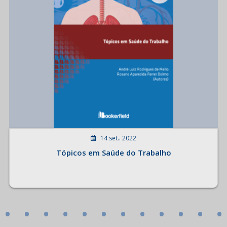
14 set.. 2022
Tópicos em Saúde do Trabalho
•
•
•
•
•
•
•
•
•
•
•
•