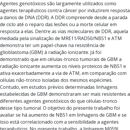
Agentes genotóxicos são largamente utilizados como
agentes terapêuticos contra câncer por induzirem resposta
a danos de DNA (DDR). A DDR compreende desde a parada
de ciclo até o reparo das lesões ou a morte celular em
resposta a elas. Dentre as vias moleculares de DDR, aquela
mediada pela sinalização de MRE11/RAD50/NBS1 e ATM
demonstra ter um papel-chave na resistência de
glioblastoma (GBM) à radiação ionizante. Já foi
demonstrado que em células-tronco tumorais de GBM a
radiação ionizante aumenta os níveis proteicos de NBS1 e
ativa exacerbadamente a via de ATM, em comparação com
células não-tronco isoladas dos mesmos espécimes.
Contudo, em estudos prévios determinadas linhagens
estabelecidas de GBM demonstraram ser mais resistentes a
diferentes agentes genotóxicos do que células-tronco
desse tipo tumoral. O objetivo do presente trabalho foi
avaliar se há aumento de NBS1 em linhagens de GBM e se
isso está correlacionado com a sensibilidade a agentes
terapêuticos. No presente trabalho, a linhagem M059J