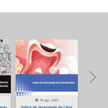
05 ago.. 2022
0
anas
Índice de Severidade da Cárie
Avanços