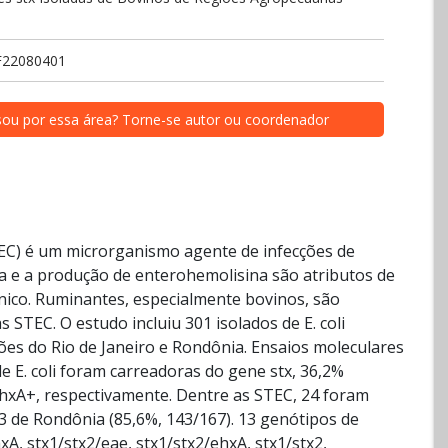
F22080401
sou por essa área? Torne-se autor ou coordenador
STEC) é um microrganismo agente de infecções de
na e a produção de enterohemolisina são atributos de
nico. Ruminantes, especialmente bovinos, são
 STEC. O estudo incluiu 301 isolados de E. coli
ões do Rio de Janeiro e Rondônia. Ensaios moleculares
 E. coli foram carreadoras do gene stx, 36,2%
ehxA+, respectivamente. Dentre as STEC, 24 foram
43 de Rondônia (85,6%, 143/167). 13 genótipos de
A, stx1/stx2/eae, stx1/stx2/ehxA, stx1/stx2,