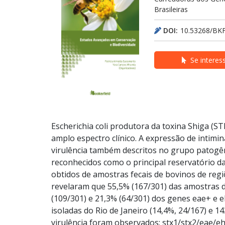
Brasileiras
DOI:
10.53268/BK
Se interes
Escherichia coli produtora da toxina Shiga (
amplo espectro clínico. A expressão de intimi
virulência também descritos no grupo patogê
reconhecidos como o principal reservatório das
obtidos de amostras fecais de bovinos de regi
revelaram que 55,5% (167/301) das amostras de
(109/301) e 21,3% (64/301) dos genes eae+ e 
isoladas do Rio de Janeiro (14,4%, 24/167) e 1
virulência foram observados: stx1/stx2/eae/ehx