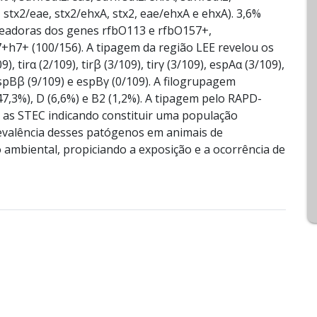
 stx2/eae, stx2/ehxA, stx2, eae/ehxA e ehxA). 3,6%
rreadoras dos genes rfbO113 e rfbO157+,
+h7+ (100/156). A tipagem da região LEE revelou os
, tirα (2/109), tirβ (3/109), tirγ (3/109), espAα (3/109),
espBβ (9/109) e espBγ (0/109). A filogrupagem
47,3%), D (6,6%) e B2 (1,2%). A tipagem pelo RAPD-
 as STEC indicando constituir uma população
revalência desses patógenos em animais de
 ambiental, propiciando a exposição e a ocorrência de