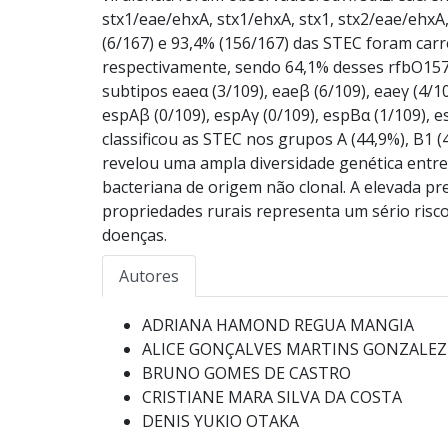
stx1/eae/ehxA, stx1/ehxA, stx1, stx2/eae/ehxA,
(6/167) e 93,4% (156/167) das STEC foram ca
respectivamente, sendo 64,1% desses rfbO157
subtipos eaeα (3/109), eaeβ (6/109), eaeγ (4/109)
espAβ (0/109), espAγ (0/109), espBα (1/109), 
classificou as STEC nos grupos A (44,9%), B1 (
revelou uma ampla diversidade genética entre
bacteriana de origem não clonal. A elevada p
propriedades rurais representa um sério risco
doenças.
Autores
ADRIANA HAMOND REGUA MANGIA
ALICE GONÇALVES MARTINS GONZALEZ
BRUNO GOMES DE CASTRO
CRISTIANE MARA SILVA DA COSTA
DENIS YUKIO OTAKA