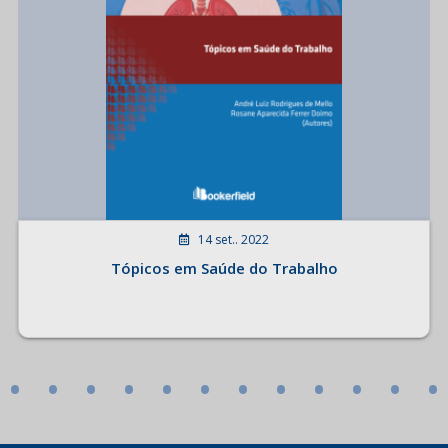
14 set.. 2022
Tópicos em Saúde do Trabalho
•
•
•
•
•
•
•
•
•
•
•
•