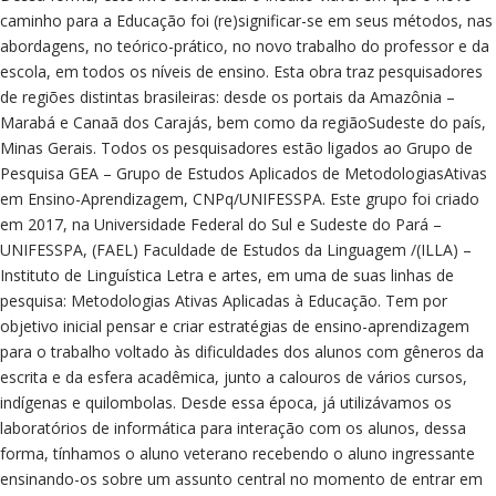
caminho para a Educação foi (re)significar-se em seus métodos, nas
abordagens, no teórico-prático, no novo trabalho do professor e da
escola, em todos os níveis de ensino. Esta obra traz pesquisadores
de regiões distintas brasileiras: desde os portais da Amazônia –
Marabá e Canaã dos Carajás, bem como da regiãoSudeste do país,
Minas Gerais. Todos os pesquisadores estão ligados ao Grupo de
Pesquisa GEA – Grupo de Estudos Aplicados de MetodologiasAtivas
em Ensino-Aprendizagem, CNPq/UNIFESSPA. Este grupo foi criado
em 2017, na Universidade Federal do Sul e Sudeste do Pará –
UNIFESSPA, (FAEL) Faculdade de Estudos da Linguagem /(ILLA) –
Instituto de Linguística Letra e artes, em uma de suas linhas de
pesquisa: Metodologias Ativas Aplicadas à Educação. Tem por
objetivo inicial pensar e criar estratégias de ensino-aprendizagem
para o trabalho voltado às dificuldades dos alunos com gêneros da
escrita e da esfera acadêmica, junto a calouros de vários cursos,
indígenas e quilombolas. Desde essa época, já utilizávamos os
laboratórios de informática para interação com os alunos, dessa
forma, tínhamos o aluno veterano recebendo o aluno ingressante
ensinando-os sobre um assunto central no momento de entrar em